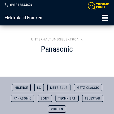
09151 8144624
Elektroland Franken
UNTERHALTUNGSELEKTRONIK
Panasonic
HISENSE
LG
METZ BLUE
METZ CLASSIC
PANASONIC
SONY
TECHNISAT
TELESTAR
VOGELS