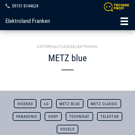
09151 8144624
Elektroland Franken
UNTERHALTUNGSELEKTRONIK
METZ blue
HISENSE
LG
METZ BLUE
METZ CLASSIC
PANASONIC
SONY
TECHNISAT
TELESTAR
VOGELS