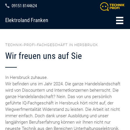
09151 8144624
Elektroland Franken
TECHNIK-PROFI-FACHGESCHÄFT IN HERSBRUCK
Wir freuen uns auf Sie
In Hersbruck zuhause.
Wir befinden uns im Jahr 2024. Die ganze Handelslandschaft
wird von Discountern und Internetkonzernen beherrscht. Die
ganze Handelslandschaft? Nein. Das von uns persönlich
geführte IQ-Fachgeschäft in Hersbruck hört nicht auf, der
Wegwerfmentalität Widerstand zu leisten. Die Arbeit ist nicht
immer einfach. Doch dank unser Ausbildung und unser
langjährigen Berufserfahrung können wir Ihnen nicht nur
neueste Technik aus den Bereichen Unterhaltungselektronik,