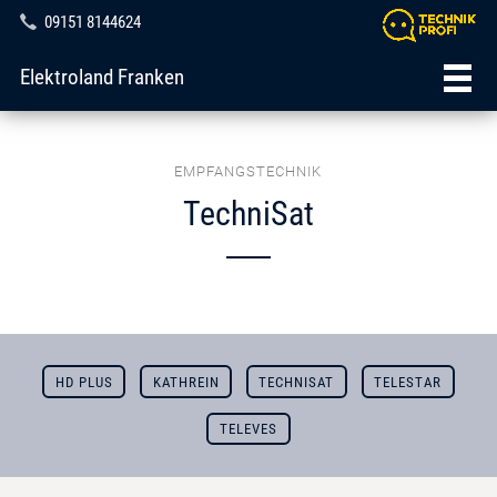
09151 8144624
Elektroland Franken
EMPFANGSTECHNIK
TechniSat
HD PLUS
KATHREIN
TECHNISAT
TELESTAR
TELEVES